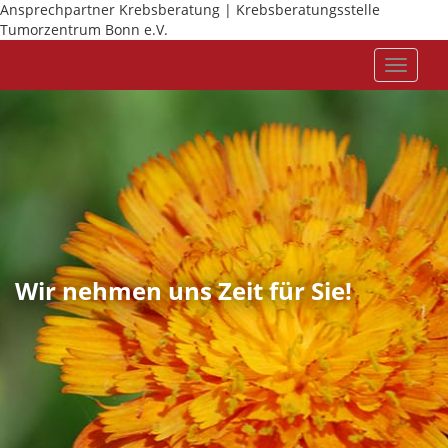
Ansprechpartner Krebsberatung | Krebsberatungsstelle
Tumorzentrum Bonn e.V.
Toggle
navigat
Wir nehmen uns Zeit für Sie!