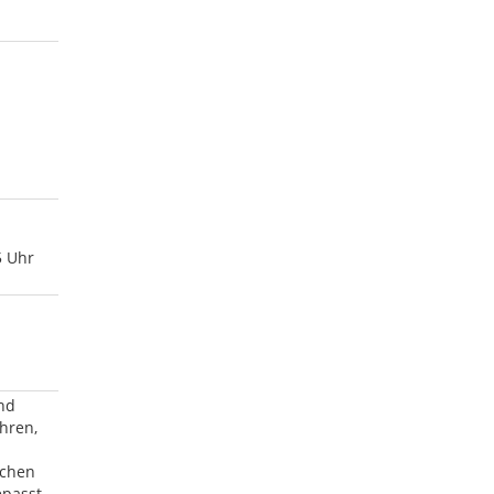
5 Uhr
nd
ahren,
ichen
epasst