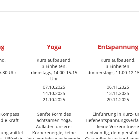
—————————————–
ng
Yoga
Entspannung
nd,
Kurs aufbauend,
Kurs aufbauend,
,
3 Einheiten,
3 Einheiten,
6:30 Uhr
dienstags, 14:00-15:15
donnerstags, 11:00-12:1
Uhr
07.10.2025
06.11.2025
14.10.2025
13.11.2025
21.10.2025
20.11.2025
s Kompass
Sanfte Form des
Einführung in Kurz- u
die Kraft
achtsamen Yoga,
Tiefenentspannungsverf
Aufladen unserer
keine Vorkenntnisse
ungsmittel
Körperenergie, keine
notwendig, dem persönl
 -Hilfreich
Vorkenntnisse notwendig
Gesundheitszustand ang