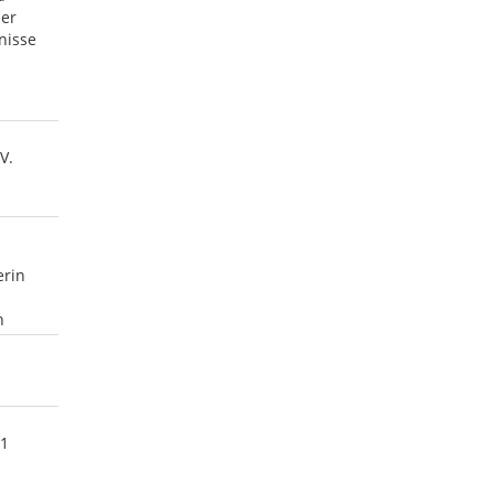
der
nisse
V.
erin
n
1