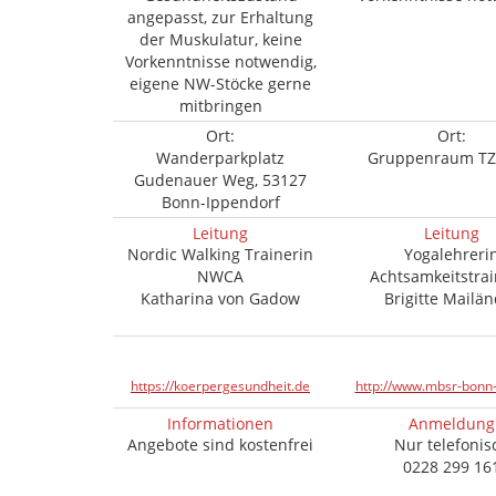
angepasst, zur Erhaltung
der Muskulatur, keine
Vorkenntnisse notwendig,
eigene NW-Stöcke gerne
mitbringen
Ort:
Ort:
Wanderparkplatz
Gruppenraum TZB
Gudenauer Weg, 53127
Bonn-Ippendorf
Leitung
Leitung
Nordic Walking Trainerin
Yogalehreri
NWCA
Achtsamkeitstrai
Katharina von Gadow
Brigitte Mailä
https://koerpergesundheit.de
http://www.mbsr-bonn-
Informationen
Anmeldung
Angebote sind kostenfrei
Nur telefonis
0228 299 16