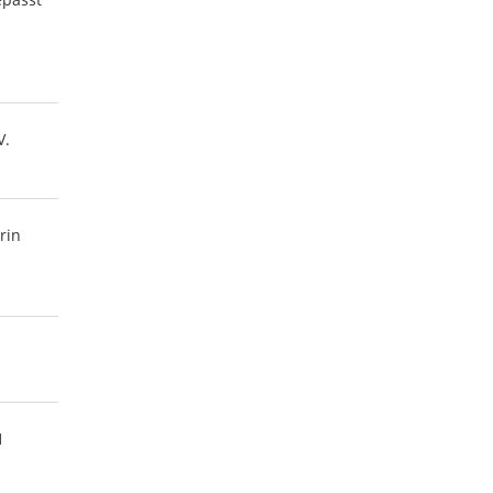
d
V.
rin
n
1