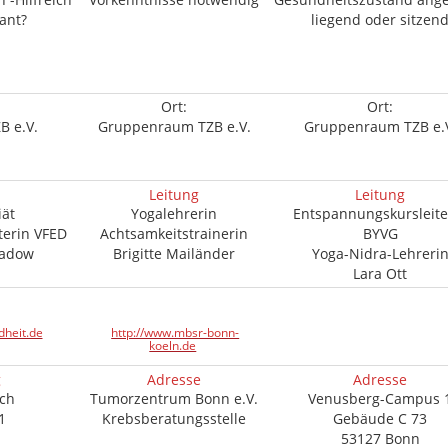
ant?
liegend oder sitzen
Ort:
Ort:
 e.V.
Gruppenraum TZB e.V.
Gruppenraum TZB e.
Leitung
Leitung
iät
Yogalehrerin
Entspannungskursleite
erin VFED
Achtsamkeitstrainerin
BYVG
Gadow
Brigitte Mailänder
Yoga-Nidra-Lehreri
Lara Ott
dheit.de
http://www.mbsr-bonn-
koeln.de
g
Adresse
Adresse
sch
Tumorzentrum Bonn e.V.
Venusberg-Campus 
1
Krebsberatungsstelle
Gebäude C 73
53127 Bonn