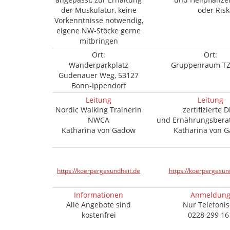
der Muskulatur, keine
oder Risk
Vorkenntnisse notwendig,
eigene NW-Stöcke gerne
mitbringen
Ort:
Ort:
Wanderparkplatz
Gruppenraum TZB
Gudenauer Weg, 53127
Bonn-Ippendorf
Leitung
Leitung
Nordic Walking Trainerin
zertifizierte D
NWCA
und Ernährungsberat
Katharina von Gadow
Katharina von 
https://koerpergesundheit.de
https://koerpergesun
Informationen
Anmeldun
Alle Angebote sind
Nur Telefoni
kostenfrei
0228 299 16