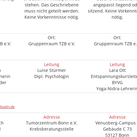
stehen. Das Geschriebene
angepasst liegend o
muss nicht geteilt werden.
sitzend. Keine Vorkennt
Keine Vorkenntnisse nötig.
nötig.
Ort:
Ort:
 e.V.
Gruppenraum TZB e.V.
Gruppenraum TZB e.
Leitung
Leitung
n
Luise Stürmer
Lara Ott
nerin
Dipl. Psychologin
Entspannungskursleit
nder
BYVG
Yoga-Nidra-Lehreri
koeln.de
Adresse
Adresse
ch
Tumorzentrum Bonn e.V.
Venusberg-Campus 
1
Krebsberatungsstelle
Gebäude C 73
53127 Bonn