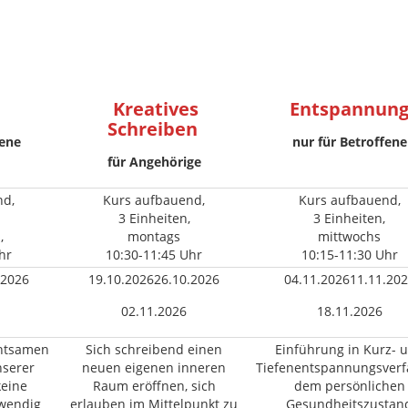
Kreatives
Entspannun
Schreiben
fene
nur für Betroffene
für Angehörige
nd,
Kurs aufbauend,
Kurs aufbauend,
3 Einheiten,
3 Einheiten,
,
montags
mittwochs
hr
10:30-11:45 Uhr
10:15-11:30 Uhr
.2026
19.10.202626.10.2026
04.11.202611.11.20
02.11.2026
18.11.2026
chtsamen
Sich schreibend einen
Einführung in Kurz- 
nserer
neuen eigenen inneren
Tiefenentspannungsver
keine
Raum eröffnen, sich
dem persönlichen
twendig
erlauben im Mittelpunkt zu
Gesundheitszustan